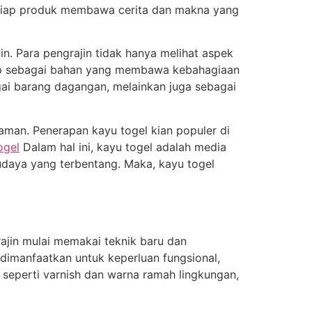
setiap produk membawa cerita dan makna yang
in. Para pengrajin tidak hanya melihat aspek
nggap sebagai bahan yang membawa kebahagiaan
gai barang dagangan, melainkan juga sebagai
aman. Penerapan kayu togel kian populer di
ogel
Dalam hal ini, kayu togel adalah media
daya yang terbentang. Maka, kayu togel
jin mulai memakai teknik baru dan
 dimanfaatkan untuk keperluan fungsional,
 seperti varnish dan warna ramah lingkungan,