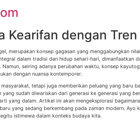
com
ra Kearifan dengan Tre
ogel, merupakan konsep gagasan yang menggabungkan nilai-n
integral dalam tradisi dan hidup sehari-hari, dimanfaatka
isi. Namun, seiring adanya perubahan waktu, konsep kayuto
adukan dengan nuansa kontemporer.
n masyarakat, tetapi juga memberikan peluang yang baru ba
ang sudah diwariskan dari generasi ke generasi yang be
i arti yang dalam. Artikel ini akan mengeksplorasi bagaima
 baru yang sedang berkembang pada zaman modern. Ayo kit
egitu istimewa dalam konteks budaya kita.