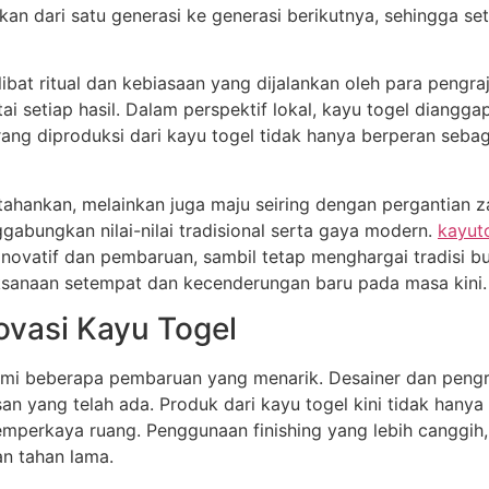
an dari satu generasi ke generasi berikutnya, sehingga 
bat ritual dan kebiasaan yang dijalankan oleh para pengraj
rtai setiap hasil. Dalam perspektif lokal, kayu togel dia
ang diproduksi dari kayu togel tidak hanya berperan seba
tahankan, melainkan juga maju seiring dengan pergantian z
bungkan nilai-nilai tradisional serta gaya modern.
kayut
atif dan pembaruan, sambil tetap menghargai tradisi bu
ksanaan setempat dan kecenderungan baru pada masa kini.
ovasi Kayu Togel
mi beberapa pembaruan yang menarik. Desainer dan pengra
n yang telah ada. Produk dari kayu togel kini tidak hanya
emperkaya ruang. Penggunaan finishing yang lebih canggih,
n tahan lama.