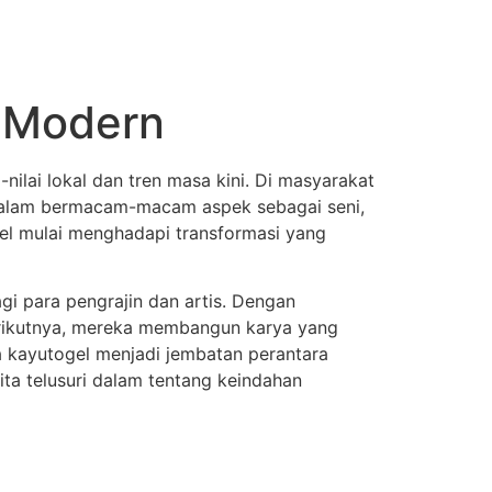
n Modern
ilai lokal dan tren masa kini. Di masyarakat
n dalam bermacam-macam aspek sebagai seni,
gel mulai menghadapi transformasi yang
gi para pengrajin dan artis. Dengan
rikutnya, mereka membangun karya yang
na kayutogel menjadi jembatan perantara
a telusuri dalam tentang keindahan