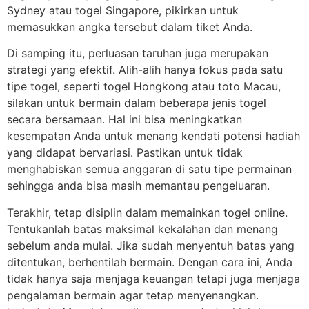
Sydney atau togel Singapore, pikirkan untuk
memasukkan angka tersebut dalam tiket Anda.
Di samping itu, perluasan taruhan juga merupakan
strategi yang efektif. Alih-alih hanya fokus pada satu
tipe togel, seperti togel Hongkong atau toto Macau,
silakan untuk bermain dalam beberapa jenis togel
secara bersamaan. Hal ini bisa meningkatkan
kesempatan Anda untuk menang kendati potensi hadiah
yang didapat bervariasi. Pastikan untuk tidak
menghabiskan semua anggaran di satu tipe permainan
sehingga anda bisa masih memantau pengeluaran.
Terakhir, tetap disiplin dalam memainkan togel online.
Tentukanlah batas maksimal kekalahan dan menang
sebelum anda mulai. Jika sudah menyentuh batas yang
ditentukan, berhentilah bermain. Dengan cara ini, Anda
tidak hanya saja menjaga keuangan tetapi juga menjaga
pengalaman bermain agar tetap menyenangkan.