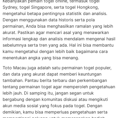
Kebanyakan pemain togel online, termasuk togel
Sydney, togel Singapore, serta togel Hongkong,
mengetahui betapa pentingnya statistik dan analisis.
Dengan menggunakan data historis serta pola
permainan, Anda bisa menghasilkan ramalan yang lebih
akurat. Pastikan agar mencari asal yang menawarkan
informasi lengkap dan analisis mendalam mengenai hasil
sebelumnya serta tren yang ada. Hal ini bisa membantu
kamu mengetahui dengan lebih baik bagaimana cara
menentukan angka yang bisa menang.
Toto Macau juga adalah satu permainan togel populer,
dan data yang akurat dapat memberi keuntungan
tambahan. Pantau berita terbaru dan perkembangan
tentang permainan togel agar memperoleh pengetahuan
lebih jauh. Di samping itu, jangan segan untuk
bergabung dengan komunitas diskusi atau mengikuti
akun media sosial yang fokus pada togel. Dengan
demikian, kamu bisa memperluas pengetahuan serta