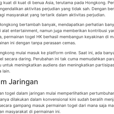
ng kuat di kuat di benua Asia, terutama pada Hongkong. Pe
endalikan aktivitas perjudian yang tidak sah. Dengan bent
bagi masyarakat yang tertarik dalam aktivitas perjudian.
l Hongkong bertambah banyak, mendapatkan perhatian banya
i alat entertainment, namun juga memberikan kontribusi y
a, permainan togel HK berhasil membangun keyakinan di m
nan ini dengan tanpa perasaan cemas.
gkong mulai masuk ke platform online. Saat ini, ada ban
gel secara daring. Perubahan ini tak cuma memudahkan pa
ntuk meningkatkan audiens dan meningkatkan partisipasi 
 lain.
m Jaringan
inan togel dalam jaringan mulai memperlihatkan pertumbuha
nya dilakukan dalam konvensional kini sudah beralih menjad
sa secara gampang masuk permainan togel dari mana saja m
n masyarakat di permainan ini.