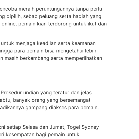
 mencoba meraih peruntungannya tanpa perlu
ng dipilih, sebab peluang serta hadiah yang
 online, pemain kian terdorong untuk ikut dan
t untuk menjaga keadilan serta keamanan
ingga para pemain bisa mengetahui lebih
gan masih berkembang serta memperlihatkan
Prosedur undian yang teratur dan jelas
Sabtu, banyak orang yang bersemangat
njadikannya gampang diakses para pemain,
akni setiap Selasa dan Jumat, Togel Sydney
beri kesempatan bagi pemain untuk