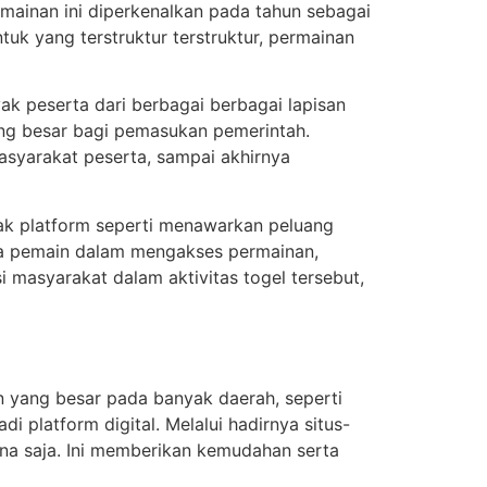
rmainan ini diperkenalkan pada tahun sebagai
uk yang terstruktur terstruktur, permainan
k peserta dari berbagai berbagai lapisan
ang besar bagi pemasukan pemerintah.
asyarakat peserta, sampai akhirnya
yak platform seperti menawarkan peluang
ra pemain dalam mengakses permainan,
masyarakat dalam aktivitas togel tersebut,
n yang besar pada banyak daerah, seperti
i platform digital. Melalui hadirnya situs-
ana saja. Ini memberikan kemudahan serta