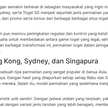
ngan semakin terkenal di sebagian masyarakat yang ingin
Sydney, serta Togel SG menjadi sejumlah jenis permainan ya
dari promo serta bonus dari berbagai berbagai situs togel
n pun memicu peningkatan regulasi dan kontrol yang keta
usaha untuk membedakan antara game togel yang legal, seh
 berbagai transformasi ini, permainan togel dalam jarin
.
g Kong, Sydney, dan Singapura
sebuah tipe permainan yang sangat populer di benua Asia. 
a. Dengan hasil yang dilaporkan setiap setiap Rabu dan 
b mereka. Selain itu, model permainan yang sederhana me
eristik unik sendiri. Dengan jadwal undian yang terpisah, y
enal dengan variasi jenis taruhan yang lebih beragam, mem