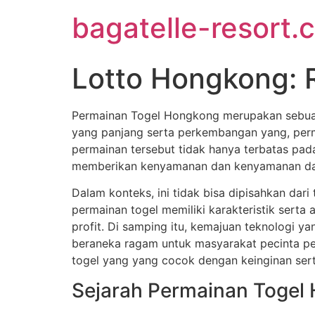
Skip
bagatelle-resort.
to
content
Lotto Hongkong: 
Permainan Togel Hongkong merupakan sebuah 
yang panjang serta perkembangan yang, permai
permainan tersebut tidak hanya terbatas pada 
memberikan kenyamanan dan kenyamanan da
Dalam konteks, ini tidak bisa dipisahkan dari
permainan togel memiliki karakteristik sert
profit. Di samping itu, kemajuan teknologi 
beraneka ragam untuk masyarakat pecinta per
togel yang yang cocok dengan keinginan serta
Sejarah Permainan Togel