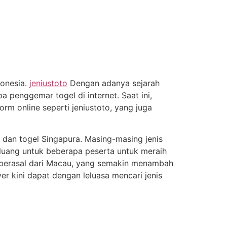
donesia.
jeniustoto
Dengan adanya sejarah
 penggemar togel di internet. Saat ini,
orm online seperti jeniustoto, yang juga
ey dan togel Singapura. Masing-masing jenis
eluang untuk beberapa peserta untuk meraih
g berasal dari Macau, yang semakin menambah
r kini dapat dengan leluasa mencari jenis