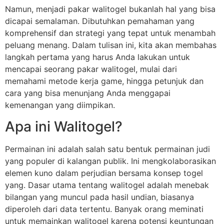
Namun, menjadi pakar walitogel bukanlah hal yang bisa
dicapai semalaman. Dibutuhkan pemahaman yang
komprehensif dan strategi yang tepat untuk menambah
peluang menang. Dalam tulisan ini, kita akan membahas
langkah pertama yang harus Anda lakukan untuk
mencapai seorang pakar walitogel, mulai dari
memahami metode kerja game, hingga petunjuk dan
cara yang bisa menunjang Anda menggapai
kemenangan yang diimpikan.
Apa ini Walitogel?
Permainan ini adalah salah satu bentuk permainan judi
yang populer di kalangan publik. Ini mengkolaborasikan
elemen kuno dalam perjudian bersama konsep togel
yang. Dasar utama tentang walitogel adalah menebak
bilangan yang muncul pada hasil undian, biasanya
diperoleh dari data tertentu. Banyak orang meminati
untuk memainkan walitogel karena potensi keuntungan