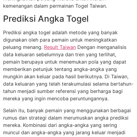
kemenangan dalam permainan Togel Taiwan.
Prediksi Angka Togel
Prediksi angka togel adalah metode yang banyak
digunakan oleh para pemain untuk meningkatkan
peluang menang.
Result Taiwan
Dengan menganalisis
data keluaran sebelumnya dan tren yang terlihat,
pemain berupaya untuk menemukan pola yang dapat
memberikan petunjuk tentang angka-angka yang
mungkin akan keluar pada hasil berikutnya. Di Taiwan,
data keluaran yang telah terakumulasi selama bertahun-
tahun menjadi sumber referensi yang berharga bagi
mereka yang ingin mencoba peruntungannya.
Selain itu, banyak pemain yang menggunakan berbagai
rumus dan strategi dalam merumuskan angka prediksi
mereka. Kombinasi dari angka-angka yang sering
muncul dan angka-angka yang jarang keluar menjadi