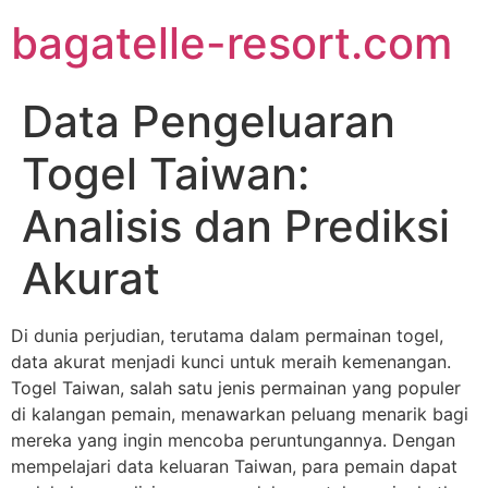
Skip
bagatelle-resort.com
to
content
Data Pengeluaran
Togel Taiwan:
Analisis dan Prediksi
Akurat
Di dunia perjudian, terutama dalam permainan togel,
data akurat menjadi kunci untuk meraih kemenangan.
Togel Taiwan, salah satu jenis permainan yang populer
di kalangan pemain, menawarkan peluang menarik bagi
mereka yang ingin mencoba peruntungannya. Dengan
mempelajari data keluaran Taiwan, para pemain dapat