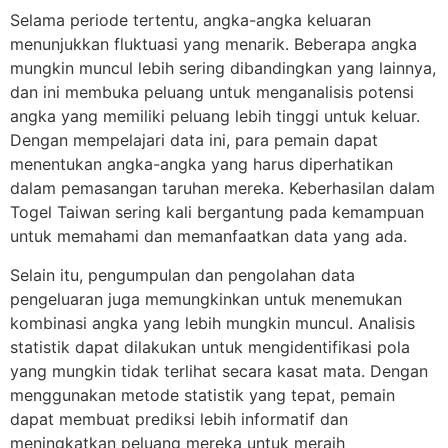
Selama periode tertentu, angka-angka keluaran
menunjukkan fluktuasi yang menarik. Beberapa angka
mungkin muncul lebih sering dibandingkan yang lainnya,
dan ini membuka peluang untuk menganalisis potensi
angka yang memiliki peluang lebih tinggi untuk keluar.
Dengan mempelajari data ini, para pemain dapat
menentukan angka-angka yang harus diperhatikan
dalam pemasangan taruhan mereka. Keberhasilan dalam
Togel Taiwan sering kali bergantung pada kemampuan
untuk memahami dan memanfaatkan data yang ada.
Selain itu, pengumpulan dan pengolahan data
pengeluaran juga memungkinkan untuk menemukan
kombinasi angka yang lebih mungkin muncul. Analisis
statistik dapat dilakukan untuk mengidentifikasi pola
yang mungkin tidak terlihat secara kasat mata. Dengan
menggunakan metode statistik yang tepat, pemain
dapat membuat prediksi lebih informatif dan
meningkatkan peluang mereka untuk meraih