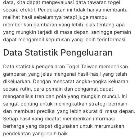
data, kita dapat mengevaluasi data tawaran togel
secara efektif. Pendekatan ini tidak hanya membantu
melihat hasil sebelumnya tetapi juga mampu
memberikan gambaran yang lebih jelas tentang apa
yang mungkin terjadi di masa depan, sehingga pemain
dapat mengambil keputusan yang lebih terinformasi.
Data Statistik Pengeluaran
Data statistik pengeluaran Togel Taiwan memberikan
gambaran yang jelas mengenai hasil-hasil yang telah
dikeluarkan. Dengan mencatat angka-angka keluaran
secara rutin, para pemain dan pengamat dapat
menganalisis tren dan pola yang mungkin muncul. Ini
sangat penting untuk meningkatkan strategi bermain
dan membuat prediksi yang lebih akurat di masa depan.
Setiap hasil yang dicatat memberikan informasi
berharga yang dapat digunakan untuk merumuskan
pendekatan yang lebih baik.