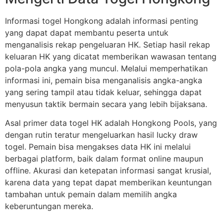
Informasi togel Hongkong adalah informasi penting
yang dapat dapat membantu peserta untuk
menganalisis rekap pengeluaran HK. Setiap hasil rekap
keluaran HK yang dicatat memberikan wawasan tentang
pola-pola angka yang muncul. Melalui memperhatikan
informasi ini, pemain bisa menganalisis angka-angka
yang sering tampil atau tidak keluar, sehingga dapat
menyusun taktik bermain secara yang lebih bijaksana.
Asal primer data togel HK adalah Hongkong Pools, yang
dengan rutin teratur mengeluarkan hasil lucky draw
togel. Pemain bisa mengakses data HK ini melalui
berbagai platform, baik dalam format online maupun
offline. Akurasi dan ketepatan informasi sangat krusial,
karena data yang tepat dapat memberikan keuntungan
tambahan untuk pemain dalam memilih angka
keberuntungan mereka.