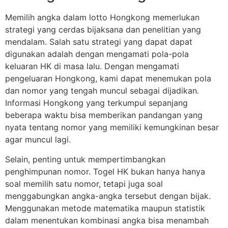
Memilih angka dalam lotto Hongkong memerlukan
strategi yang cerdas bijaksana dan penelitian yang
mendalam. Salah satu strategi yang dapat dapat
digunakan adalah dengan mengamati pola-pola
keluaran HK di masa lalu. Dengan mengamati
pengeluaran Hongkong, kami dapat menemukan pola
dan nomor yang tengah muncul sebagai dijadikan.
Informasi Hongkong yang terkumpul sepanjang
beberapa waktu bisa memberikan pandangan yang
nyata tentang nomor yang memiliki kemungkinan besar
agar muncul lagi.
Selain, penting untuk mempertimbangkan
penghimpunan nomor. Togel HK bukan hanya hanya
soal memilih satu nomor, tetapi juga soal
menggabungkan angka-angka tersebut dengan bijak.
Menggunakan metode matematika maupun statistik
dalam menentukan kombinasi angka bisa menambah