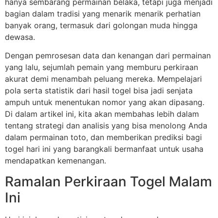
hanya sembarang permainan belaka, tetapi juga menjadi
bagian dalam tradisi yang menarik menarik perhatian
banyak orang, termasuk dari golongan muda hingga
dewasa.
Dengan pemrosesan data dan kenangan dari permainan
yang lalu, sejumlah pemain yang memburu perkiraan
akurat demi menambah peluang mereka. Mempelajari
pola serta statistik dari hasil togel bisa jadi senjata
ampuh untuk menentukan nomor yang akan dipasang.
Di dalam artikel ini, kita akan membahas lebih dalam
tentang strategi dan analisis yang bisa menolong Anda
dalam permainan toto, dan memberikan prediksi bagi
togel hari ini yang barangkali bermanfaat untuk usaha
mendapatkan kemenangan.
Ramalan Perkiraan Togel Malam
Ini