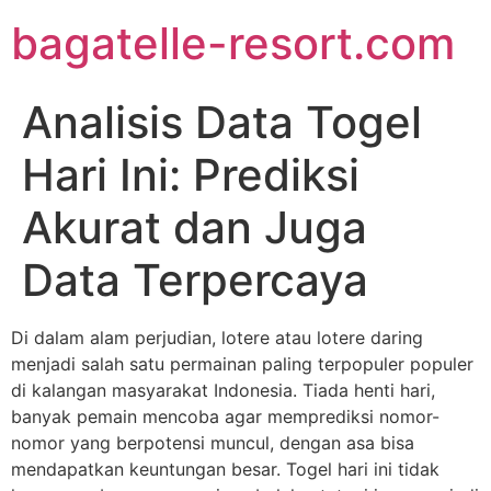
Skip
bagatelle-resort.com
to
content
Analisis Data Togel
Hari Ini: Prediksi
Akurat dan Juga
Data Terpercaya
Di dalam alam perjudian, lotere atau lotere daring
menjadi salah satu permainan paling terpopuler populer
di kalangan masyarakat Indonesia. Tiada henti hari,
banyak pemain mencoba agar memprediksi nomor-
nomor yang berpotensi muncul, dengan asa bisa
mendapatkan keuntungan besar. Togel hari ini tidak