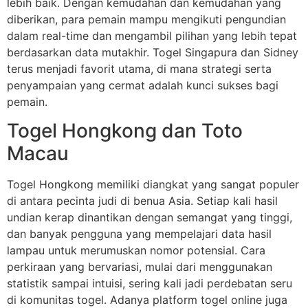
lebih baik. Dengan kemudahan dan kemudahan yang
diberikan, para pemain mampu mengikuti pengundian
dalam real-time dan mengambil pilihan yang lebih tepat
berdasarkan data mutakhir. Togel Singapura dan Sidney
terus menjadi favorit utama, di mana strategi serta
penyampaian yang cermat adalah kunci sukses bagi
pemain.
Togel Hongkong dan Toto
Macau
Togel Hongkong memiliki diangkat yang sangat populer
di antara pecinta judi di benua Asia. Setiap kali hasil
undian kerap dinantikan dengan semangat yang tinggi,
dan banyak pengguna yang mempelajari data hasil
lampau untuk merumuskan nomor potensial. Cara
perkiraan yang bervariasi, mulai dari menggunakan
statistik sampai intuisi, sering kali jadi perdebatan seru
di komunitas togel. Adanya platform togel online juga