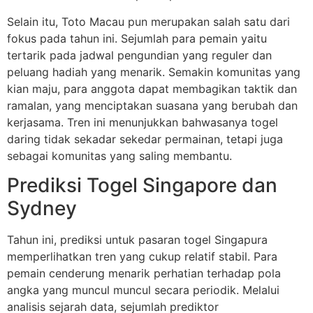
Selain itu, Toto Macau pun merupakan salah satu dari
fokus pada tahun ini. Sejumlah para pemain yaitu
tertarik pada jadwal pengundian yang reguler dan
peluang hadiah yang menarik. Semakin komunitas yang
kian maju, para anggota dapat membagikan taktik dan
ramalan, yang menciptakan suasana yang berubah dan
kerjasama. Tren ini menunjukkan bahwasanya togel
daring tidak sekadar sekedar permainan, tetapi juga
sebagai komunitas yang saling membantu.
Prediksi Togel Singapore dan
Sydney
Tahun ini, prediksi untuk pasaran togel Singapura
memperlihatkan tren yang cukup relatif stabil. Para
pemain cenderung menarik perhatian terhadap pola
angka yang muncul muncul secara periodik. Melalui
analisis sejarah data, sejumlah prediktor