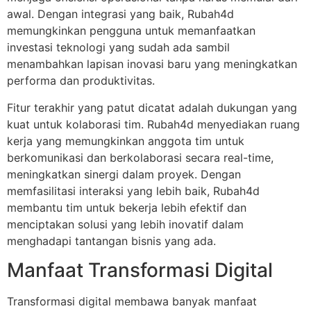
awal. Dengan integrasi yang baik, Rubah4d
memungkinkan pengguna untuk memanfaatkan
investasi teknologi yang sudah ada sambil
menambahkan lapisan inovasi baru yang meningkatkan
performa dan produktivitas.
Fitur terakhir yang patut dicatat adalah dukungan yang
kuat untuk kolaborasi tim. Rubah4d menyediakan ruang
kerja yang memungkinkan anggota tim untuk
berkomunikasi dan berkolaborasi secara real-time,
meningkatkan sinergi dalam proyek. Dengan
memfasilitasi interaksi yang lebih baik, Rubah4d
membantu tim untuk bekerja lebih efektif dan
menciptakan solusi yang lebih inovatif dalam
menghadapi tantangan bisnis yang ada.
Manfaat Transformasi Digital
Transformasi digital membawa banyak manfaat