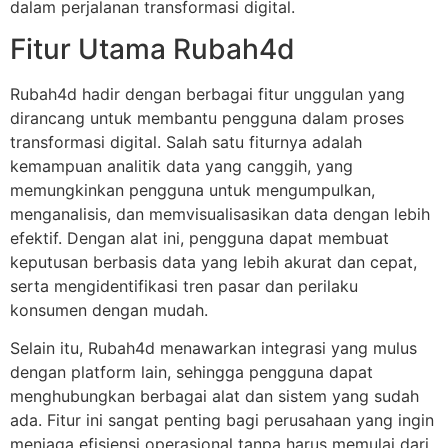
dalam perjalanan transformasi digital.
Fitur Utama Rubah4d
Rubah4d hadir dengan berbagai fitur unggulan yang
dirancang untuk membantu pengguna dalam proses
transformasi digital. Salah satu fiturnya adalah
kemampuan analitik data yang canggih, yang
memungkinkan pengguna untuk mengumpulkan,
menganalisis, dan memvisualisasikan data dengan lebih
efektif. Dengan alat ini, pengguna dapat membuat
keputusan berbasis data yang lebih akurat dan cepat,
serta mengidentifikasi tren pasar dan perilaku
konsumen dengan mudah.
Selain itu, Rubah4d menawarkan integrasi yang mulus
dengan platform lain, sehingga pengguna dapat
menghubungkan berbagai alat dan sistem yang sudah
ada. Fitur ini sangat penting bagi perusahaan yang ingin
menjaga efisiensi operasional tanpa harus memulai dari