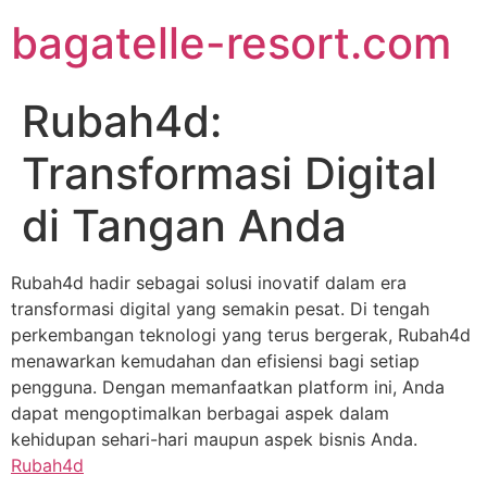
Skip
bagatelle-resort.com
to
content
Rubah4d:
Transformasi Digital
di Tangan Anda
Rubah4d hadir sebagai solusi inovatif dalam era
transformasi digital yang semakin pesat. Di tengah
perkembangan teknologi yang terus bergerak, Rubah4d
menawarkan kemudahan dan efisiensi bagi setiap
pengguna. Dengan memanfaatkan platform ini, Anda
dapat mengoptimalkan berbagai aspek dalam
kehidupan sehari-hari maupun aspek bisnis Anda.
Rubah4d