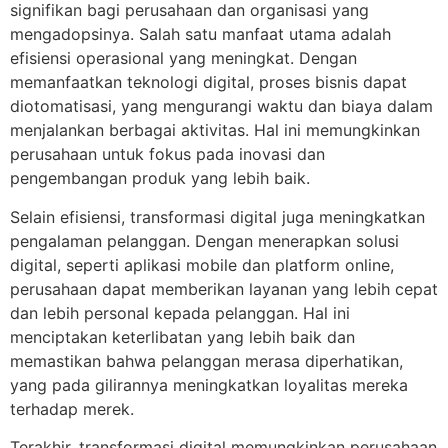
signifikan bagi perusahaan dan organisasi yang
mengadopsinya. Salah satu manfaat utama adalah
efisiensi operasional yang meningkat. Dengan
memanfaatkan teknologi digital, proses bisnis dapat
diotomatisasi, yang mengurangi waktu dan biaya dalam
menjalankan berbagai aktivitas. Hal ini memungkinkan
perusahaan untuk fokus pada inovasi dan
pengembangan produk yang lebih baik.
Selain efisiensi, transformasi digital juga meningkatkan
pengalaman pelanggan. Dengan menerapkan solusi
digital, seperti aplikasi mobile dan platform online,
perusahaan dapat memberikan layanan yang lebih cepat
dan lebih personal kepada pelanggan. Hal ini
menciptakan keterlibatan yang lebih baik dan
memastikan bahwa pelanggan merasa diperhatikan,
yang pada gilirannya meningkatkan loyalitas mereka
terhadap merek.
Terakhir, transformasi digital memungkinkan perusahaan