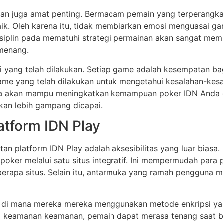
mainan juga amat penting. Bermacam pemain yang terperang
ik. Oleh karena itu, tidak membiarkan emosi menguasai g
isiplin pada mematuhi strategi permainan akan sangat mem
menang.
ari yang telah dilakukan. Setiap game adalah kesempatan
me yang telah dilakukan untuk mengetahui kesalahan-kes
Anda akan mampu meningkatkan kemampuan poker IDN Anda d
kan lebih gampang dicapai.
tform IDN Play
tan platform IDN Play adalah aksesibilitas yang luar bia
 poker melalui satu situs integratif. Ini mempermudah para
berapa situs. Selain itu, antarmuka yang ramah pengguna 
, di mana mereka mereka menggunakan metode enkripsi ya
m keamanan keamanan, pemain dapat merasa tenang saat be