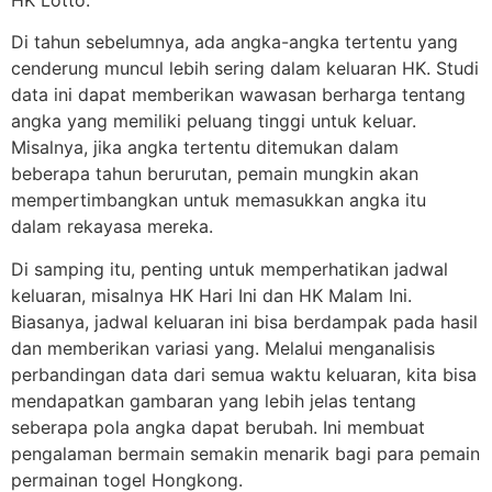
Di tahun sebelumnya, ada angka-angka tertentu yang
cenderung muncul lebih sering dalam keluaran HK. Studi
data ini dapat memberikan wawasan berharga tentang
angka yang memiliki peluang tinggi untuk keluar.
Misalnya, jika angka tertentu ditemukan dalam
beberapa tahun berurutan, pemain mungkin akan
mempertimbangkan untuk memasukkan angka itu
dalam rekayasa mereka.
Di samping itu, penting untuk memperhatikan jadwal
keluaran, misalnya HK Hari Ini dan HK Malam Ini.
Biasanya, jadwal keluaran ini bisa berdampak pada hasil
dan memberikan variasi yang. Melalui menganalisis
perbandingan data dari semua waktu keluaran, kita bisa
mendapatkan gambaran yang lebih jelas tentang
seberapa pola angka dapat berubah. Ini membuat
pengalaman bermain semakin menarik bagi para pemain
permainan togel Hongkong.