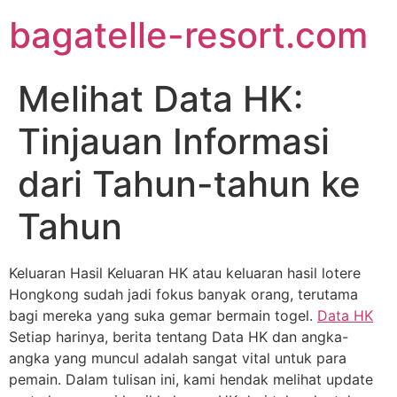
Skip
bagatelle-resort.com
to
content
Melihat Data HK:
Tinjauan Informasi
dari Tahun-tahun ke
Tahun
Keluaran Hasil Keluaran HK atau keluaran hasil lotere
Hongkong sudah jadi fokus banyak orang, terutama
bagi mereka yang suka gemar bermain togel.
Data HK
Setiap harinya, berita tentang Data HK dan angka-
angka yang muncul adalah sangat vital untuk para
pemain. Dalam tulisan ini, kami hendak melihat update