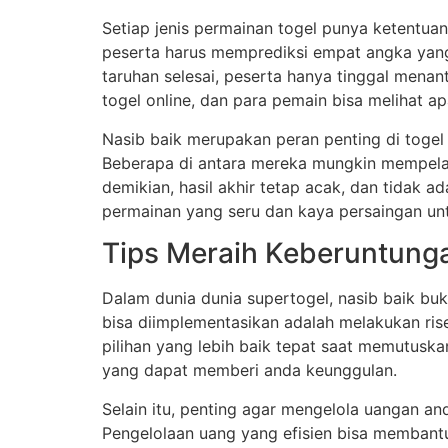
Setiap jenis permainan togel punya ketentu
peserta harus memprediksi empat angka yang
taruhan selesai, peserta hanya tinggal menant
togel online, dan para pemain bisa melihat 
Nasib baik merupakan peran penting di togel
Beberapa di antara mereka mungkin mempelaj
demikian, hasil akhir tetap acak, dan tidak 
permainan yang seru dan kaya persaingan un
Tips Meraih Keberuntung
Dalam dunia dunia supertogel, nasib baik bu
bisa diimplementasikan adalah melakukan rise
pilihan yang lebih baik tepat saat memutuskan
yang dapat memberi anda keunggulan.
Selain itu, penting agar mengelola uangan and
Pengelolaan uang yang efisien bisa memban