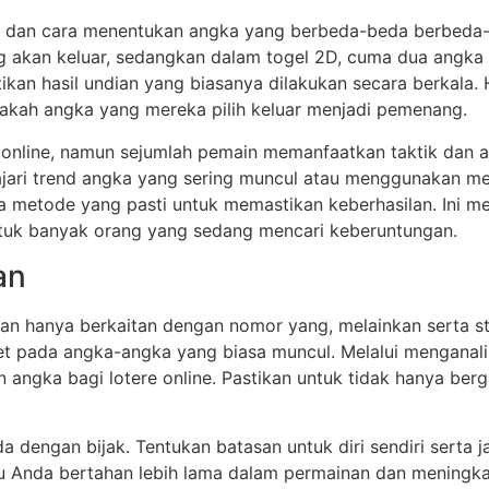
an dan cara menentukan angka yang berbeda-beda berbeda-
 akan keluar, sedangkan dalam togel 2D, cuma dua angka
ikan hasil undian yang biasanya dilakukan secara berkala. 
apakah angka yang mereka pilih keluar menjadi pemenang.
 online, namun sejumlah pemain memanfaatkan taktik dan a
ari trend angka yang sering muncul atau menggunakan met
ada metode yang pasti untuk memastikan keberhasilan. Ini m
tuk banyak orang yang sedang mencari keberuntungan.
an
kan hanya berkaitan dengan nomor yang, melainkan serta st
t pada angka-angka yang biasa muncul. Melalui menganalisi
 angka bagi lotere online. Pastikan untuk tidak hanya berga
a dengan bijak. Tentukan batasan untuk diri sendiri serta 
tu Anda bertahan lebih lama dalam permainan dan mening