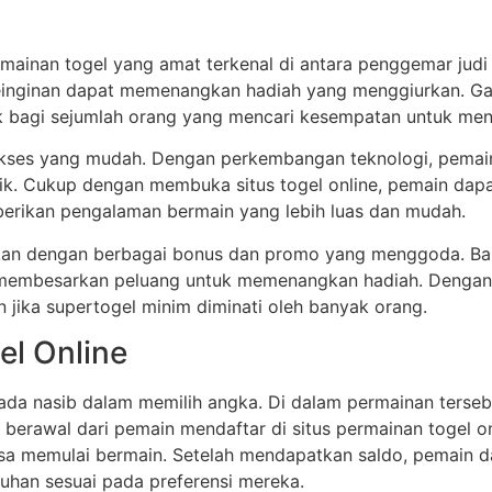
rmainan togel yang amat terkenal di antara penggemar judi
einginan dapat memenangkan hadiah yang menggiurkan. Gam
k bagi sejumlah orang yang mencari kesempatan untuk me
h akses yang mudah. Dengan perkembangan teknologi, pemai
sik. Cukup dengan membuka situs togel online, pemain dapa
erikan pengalaman bermain yang lebih luas dan mudah.
nalkan dengan berbagai bonus dan promo yang menggoda. Ban
ga membesarkan peluang untuk memenangkan hadiah. Denga
 jika supertogel minim diminati oleh banyak orang.
el Online
ada nasib dalam memilih angka. Di dalam permainan terseb
a berawal dari pemain mendaftar di situs permainan togel 
isa memulai bermain. Setelah mendapatkan saldo, pemain da
uhan sesuai pada preferensi mereka.