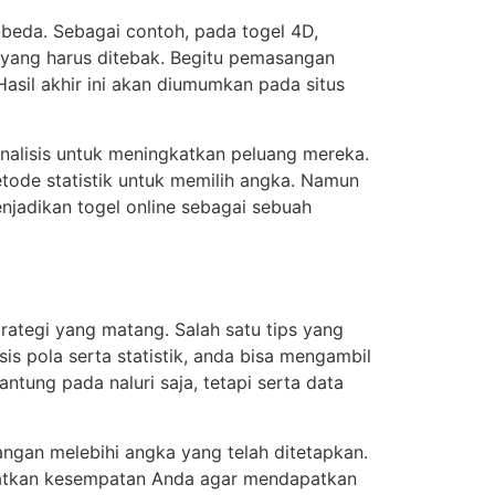
beda. Sebagai contoh, pada togel 4D,
 yang harus ditebak. Begitu pemasangan
Hasil akhir ini akan diumumkan pada situs
nalisis untuk meningkatkan peluang mereka.
ode statistik untuk memilih angka. Namun
enjadikan togel online sebagai sebuah
rategi yang matang. Salah satu tips yang
s pola serta statistik, anda bisa mengambil
ntung pada naluri saja, tetapi serta data
jangan melebihi angka yang telah ditetapkan.
katkan kesempatan Anda agar mendapatkan