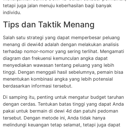
tetapi juga jalan menuju keberhasilan bagi banyak
individu.
Tips dan Taktik Menang
Salah satu strategi yang dapat memperbesar peluang
menang di dewi4d adalah dengan melakukan analisis
terhadap nomor-nomor yang sering terlihat. Mengamati
diagram dan frekuensi kemunculan angka dapat
menyediakan wawasan tentang peluang yang lebih
tinggi. Dengan menggali hasil sebelumnya, pemain bisa
menentukan kombinasi angka yang lebih potensial
berdasarkan informasi tersebut.
Di samping itu, penting untuk mengatur budget taruhan
dengan cerdas. Tentukan batas tinggi yang dapat Anda
pakai untuk bermain di dewi 4d dan patuhi pedoman
tersebut. Dengan metode ini, Anda tidak hanya
melindungi keuangan tetap selamat, tetapi juga dapat