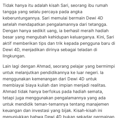
Tidak hanya itu adalah kisah Sari, seorang ibu rumah
tangga yang selalu percaya pada angka
keberuntungannya. Sari memulai bermain Dewi 4D
setelah mendapatkan pengalamannya dari tetangga.
Dengan hanya sedikit uang, ia berhasil meraih hadiah
besar yang mengubah kehidupan keluarganya. Kini, Sari
aktif memberikan tips dan trik kepada pengguna baru di
Dewi 4D, menjadikan dirinya sebagai teladan di
lingkungan.
Lain lagi dengan Ahmad, seorang pelajar yang bermimpi
untuk melanjutkan pendidikannya ke luar negeri. Ia
menggunakan kemenangan dari Dewi 4D untuk
membiayai biaya kuliah dan impian menjadi realitas.
Ahmad tidak hanya berfokus pada hadiah semata,
tetapi juga menggunakan pengalamannya yang ada
untuk mendidik teman-temannya tentang manajemen
keuangan dan investasi yang bijak. Kisah-kisah ini
menunjukkan bahwa Dewi 4D bukan sekadar permainan,