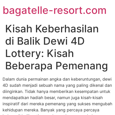
Skip
bagatelle-resort.com
to
content
Kisah Keberhasilan
di Balik Dewi 4D
Lottery: Kisah
Beberapa Pemenang
Dalam dunia permainan angka dan keberuntungan, dewi
4D sudah menjadi sebuah nama yang paling dikenal dan
diinginkan. Tidak hanya memberikan kesempatan untuk
mendapatkan hadiah besar, namun juga kisah-kisah
inspiratif dari mereka pemenang yang sukses mengubah
kehidupan mereka. Banyak yang percaya percaya