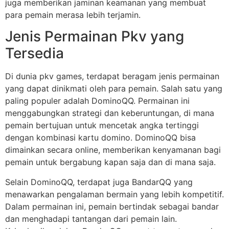
juga memberikan jaminan keamanan yang membuat
para pemain merasa lebih terjamin.
Jenis Permainan Pkv yang
Tersedia
Di dunia pkv games, terdapat beragam jenis permainan
yang dapat dinikmati oleh para pemain. Salah satu yang
paling populer adalah DominoQQ. Permainan ini
menggabungkan strategi dan keberuntungan, di mana
pemain bertujuan untuk mencetak angka tertinggi
dengan kombinasi kartu domino. DominoQQ bisa
dimainkan secara online, memberikan kenyamanan bagi
pemain untuk bergabung kapan saja dan di mana saja.
Selain DominoQQ, terdapat juga BandarQQ yang
menawarkan pengalaman bermain yang lebih kompetitif.
Dalam permainan ini, pemain bertindak sebagai bandar
dan menghadapi tantangan dari pemain lain.