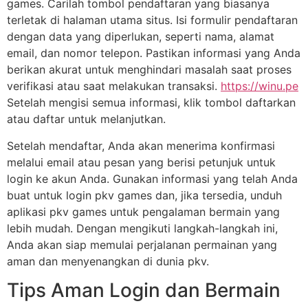
games. Carilah tombol pendaftaran yang biasanya
terletak di halaman utama situs. Isi formulir pendaftaran
dengan data yang diperlukan, seperti nama, alamat
email, dan nomor telepon. Pastikan informasi yang Anda
berikan akurat untuk menghindari masalah saat proses
verifikasi atau saat melakukan transaksi.
https://winu.pe
Setelah mengisi semua informasi, klik tombol daftarkan
atau daftar untuk melanjutkan.
Setelah mendaftar, Anda akan menerima konfirmasi
melalui email atau pesan yang berisi petunjuk untuk
login ke akun Anda. Gunakan informasi yang telah Anda
buat untuk login pkv games dan, jika tersedia, unduh
aplikasi pkv games untuk pengalaman bermain yang
lebih mudah. Dengan mengikuti langkah-langkah ini,
Anda akan siap memulai perjalanan permainan yang
aman dan menyenangkan di dunia pkv.
Tips Aman Login dan Bermain