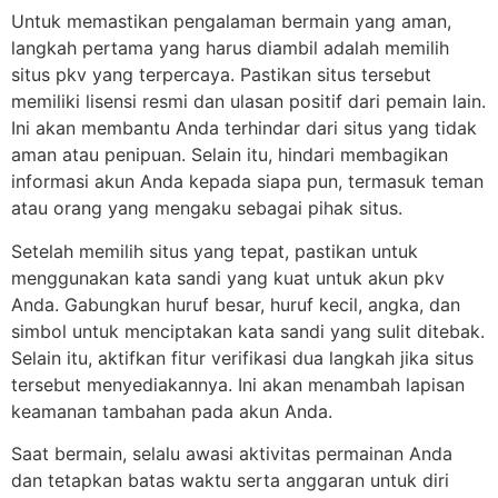
Untuk memastikan pengalaman bermain yang aman,
langkah pertama yang harus diambil adalah memilih
situs pkv yang terpercaya. Pastikan situs tersebut
memiliki lisensi resmi dan ulasan positif dari pemain lain.
Ini akan membantu Anda terhindar dari situs yang tidak
aman atau penipuan. Selain itu, hindari membagikan
informasi akun Anda kepada siapa pun, termasuk teman
atau orang yang mengaku sebagai pihak situs.
Setelah memilih situs yang tepat, pastikan untuk
menggunakan kata sandi yang kuat untuk akun pkv
Anda. Gabungkan huruf besar, huruf kecil, angka, dan
simbol untuk menciptakan kata sandi yang sulit ditebak.
Selain itu, aktifkan fitur verifikasi dua langkah jika situs
tersebut menyediakannya. Ini akan menambah lapisan
keamanan tambahan pada akun Anda.
Saat bermain, selalu awasi aktivitas permainan Anda
dan tetapkan batas waktu serta anggaran untuk diri