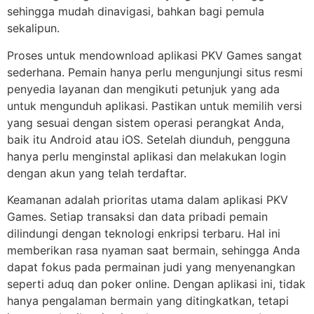
sehingga mudah dinavigasi, bahkan bagi pemula
sekalipun.
Proses untuk mendownload aplikasi PKV Games sangat
sederhana. Pemain hanya perlu mengunjungi situs resmi
penyedia layanan dan mengikuti petunjuk yang ada
untuk mengunduh aplikasi. Pastikan untuk memilih versi
yang sesuai dengan sistem operasi perangkat Anda,
baik itu Android atau iOS. Setelah diunduh, pengguna
hanya perlu menginstal aplikasi dan melakukan login
dengan akun yang telah terdaftar.
Keamanan adalah prioritas utama dalam aplikasi PKV
Games. Setiap transaksi dan data pribadi pemain
dilindungi dengan teknologi enkripsi terbaru. Hal ini
memberikan rasa nyaman saat bermain, sehingga Anda
dapat fokus pada permainan judi yang menyenangkan
seperti aduq dan poker online. Dengan aplikasi ini, tidak
hanya pengalaman bermain yang ditingkatkan, tetapi