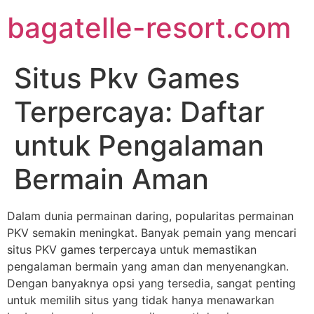
Skip
bagatelle-resort.com
to
content
Situs Pkv Games
Terpercaya: Daftar
untuk Pengalaman
Bermain Aman
Dalam dunia permainan daring, popularitas permainan
PKV semakin meningkat. Banyak pemain yang mencari
situs PKV games terpercaya untuk memastikan
pengalaman bermain yang aman dan menyenangkan.
Dengan banyaknya opsi yang tersedia, sangat penting
untuk memilih situs yang tidak hanya menawarkan