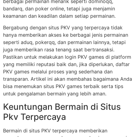
berbagai permainan menarik seperti dominoqq,
bandarq, dan poker online, tetapi juga menjamin
keamanan dan keadilan dalam setiap permainan.
Bergabung dengan situs PKV yang terpercaya tidak
hanya memberikan akses ke berbagai jenis permainan
seperti aduq, pokerqq, dan permainan lainnya, tetapi
juga memberikan rasa tenang saat bertransaksi.
Pastikan untuk melakukan login PKV games di platform
yang memiliki reputasi baik dan, jika diperlukan, daftar
PKV games melalui proses yang sederhana dan
transparan. Artikel ini akan membahas bagaimana Anda
bisa menemukan situs PKV games terbaik serta tips
untuk pengalaman bermain yang lebih aman.
Keuntungan Bermain di Situs
Pkv Terpercaya
Bermain di situs PKV terpercaya memberikan