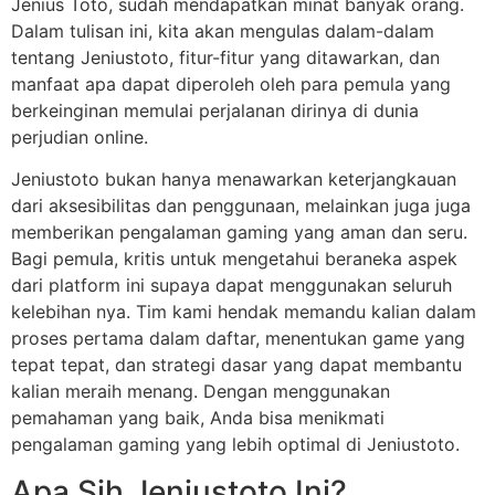
Jenius Toto, sudah mendapatkan minat banyak orang.
Dalam tulisan ini, kita akan mengulas dalam-dalam
tentang Jeniustoto, fitur-fitur yang ditawarkan, dan
manfaat apa dapat diperoleh oleh para pemula yang
berkeinginan memulai perjalanan dirinya di dunia
perjudian online.
Jeniustoto bukan hanya menawarkan keterjangkauan
dari aksesibilitas dan penggunaan, melainkan juga juga
memberikan pengalaman gaming yang aman dan seru.
Bagi pemula, kritis untuk mengetahui beraneka aspek
dari platform ini supaya dapat menggunakan seluruh
kelebihan nya. Tim kami hendak memandu kalian dalam
proses pertama dalam daftar, menentukan game yang
tepat tepat, dan strategi dasar yang dapat membantu
kalian meraih menang. Dengan menggunakan
pemahaman yang baik, Anda bisa menikmati
pengalaman gaming yang lebih optimal di Jeniustoto.
Apa Sih Jeniustoto Ini?