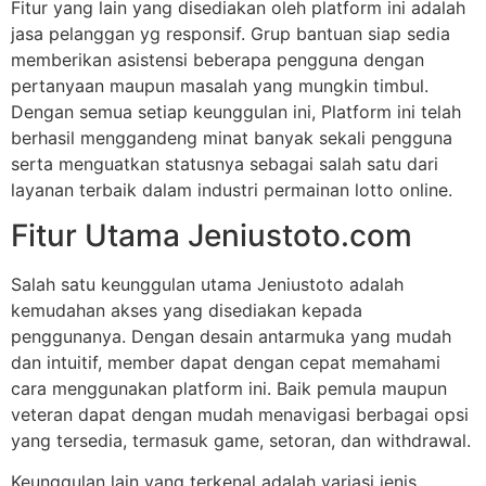
Fitur yang lain yang disediakan oleh platform ini adalah
jasa pelanggan yg responsif. Grup bantuan siap sedia
memberikan asistensi beberapa pengguna dengan
pertanyaan maupun masalah yang mungkin timbul.
Dengan semua setiap keunggulan ini, Platform ini telah
berhasil menggandeng minat banyak sekali pengguna
serta menguatkan statusnya sebagai salah satu dari
layanan terbaik dalam industri permainan lotto online.
Fitur Utama Jeniustoto.com
Salah satu keunggulan utama Jeniustoto adalah
kemudahan akses yang disediakan kepada
penggunanya. Dengan desain antarmuka yang mudah
dan intuitif, member dapat dengan cepat memahami
cara menggunakan platform ini. Baik pemula maupun
veteran dapat dengan mudah menavigasi berbagai opsi
yang tersedia, termasuk game, setoran, dan withdrawal.
Keunggulan lain yang terkenal adalah variasi jenis