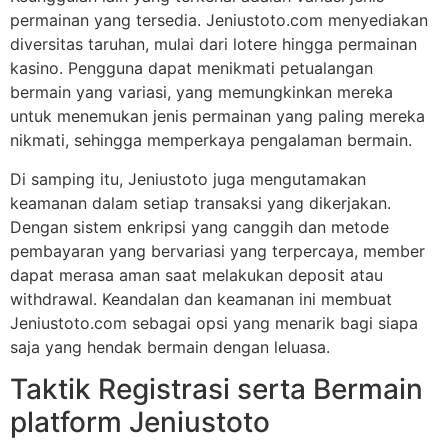
permainan yang tersedia. Jeniustoto.com menyediakan
diversitas taruhan, mulai dari lotere hingga permainan
kasino. Pengguna dapat menikmati petualangan
bermain yang variasi, yang memungkinkan mereka
untuk menemukan jenis permainan yang paling mereka
nikmati, sehingga memperkaya pengalaman bermain.
Di samping itu, Jeniustoto juga mengutamakan
keamanan dalam setiap transaksi yang dikerjakan.
Dengan sistem enkripsi yang canggih dan metode
pembayaran yang bervariasi yang terpercaya, member
dapat merasa aman saat melakukan deposit atau
withdrawal. Keandalan dan keamanan ini membuat
Jeniustoto.com sebagai opsi yang menarik bagi siapa
saja yang hendak bermain dengan leluasa.
Taktik Registrasi serta Bermain
platform Jeniustoto