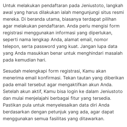
Untuk melakukan pendaftaran pada Jeniustoto, langkah
awal yang harus dilakukan ialah mengunjungi situs resmi
mereka. Di beranda utama, biasanya terdapat pilihan
agar melakukan pendaftaran. Anda perlu mengisi form
registrasi menggunakan informasi yang diperlukan,
seperti nama lengkap Anda, alamat email, nomor
telepon, serta password yang kuat. Jangan lupa data
yang Anda masukkan benar untuk menghindari masalah
pada kemudian hari.
Sesudah melengkapi form registrasi, Kamu akan
menerima email konfirmasi. Tekan tautan yang diberikan
pada email tersebut agar mengaktifkan akun Anda.
Setelah akun aktif, Kamu bisa login ke dalam Jeniustoto
dan mulai menjelajahi berbagai fitur yang tersedia.
Pastikan pula untuk menyelesaikan data diri Anda
berdasarkan dengan petunjuk yang ada, agar dapat
menggunakan semua fasilitas yang ditawarkan.