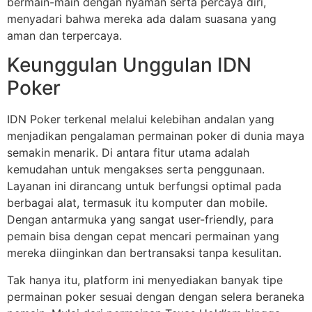
bermain-main dengan nyaman serta percaya diri,
menyadari bahwa mereka ada dalam suasana yang
aman dan terpercaya.
Keunggulan Unggulan IDN
Poker
IDN Poker terkenal melalui kelebihan andalan yang
menjadikan pengalaman permainan poker di dunia maya
semakin menarik. Di antara fitur utama adalah
kemudahan untuk mengakses serta penggunaan.
Layanan ini dirancang untuk berfungsi optimal pada
berbagai alat, termasuk itu komputer dan mobile.
Dengan antarmuka yang sangat user-friendly, para
pemain bisa dengan cepat mencari permainan yang
mereka diinginkan dan bertransaksi tanpa kesulitan.
Tak hanya itu, platform ini menyediakan banyak tipe
permainan poker sesuai dengan dengan selera beraneka