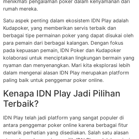
menikmati pengalaman poker dalam kenyamanan dari
rumah mereka.
Satu aspek penting dalam ekosistem IDN Play adalah
Kudapoker, yang memberikan servis terbaik dan
berbagai tipe permainan poker yang dapat disukai oleh
para pemain dari berbagai kalangan. Dengan fokus
pada kepuasan pemain, IDN Poker dan Kudapoker
kolaborasi untuk menciptakan lingkungan bermain yang
nyaman dan menyenangkan. Mari kita eksplorasi lebih
dalam mengenai alasan IDN Play merupakan platform
paling baik untuk penggemar poker online.
Kenapa IDN Play Jadi Pilihan
Terbaik?
IDN Play telah jadi platform yang sangat populer di
antara penggemar poker online karena berbagai fitur
menarik perhatian yang disediakan. Salah satu alasan