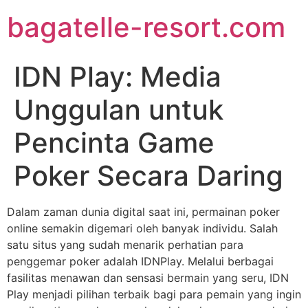
Skip
bagatelle-resort.com
to
content
IDN Play: Media
Unggulan untuk
Pencinta Game
Poker Secara Daring
Dalam zaman dunia digital saat ini, permainan poker
online semakin digemari oleh banyak individu. Salah
satu situs yang sudah menarik perhatian para
penggemar poker adalah IDNPlay. Melalui berbagai
fasilitas menawan dan sensasi bermain yang seru, IDN
Play menjadi pilihan terbaik bagi para pemain yang ingin