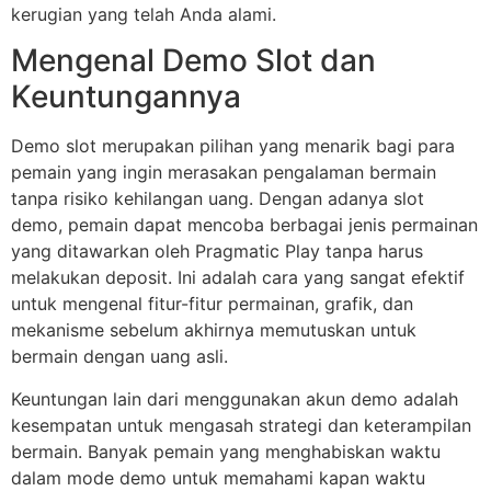
kerugian yang telah Anda alami.
Mengenal Demo Slot dan
Keuntungannya
Demo slot merupakan pilihan yang menarik bagi para
pemain yang ingin merasakan pengalaman bermain
tanpa risiko kehilangan uang. Dengan adanya slot
demo, pemain dapat mencoba berbagai jenis permainan
yang ditawarkan oleh Pragmatic Play tanpa harus
melakukan deposit. Ini adalah cara yang sangat efektif
untuk mengenal fitur-fitur permainan, grafik, dan
mekanisme sebelum akhirnya memutuskan untuk
bermain dengan uang asli.
Keuntungan lain dari menggunakan akun demo adalah
kesempatan untuk mengasah strategi dan keterampilan
bermain. Banyak pemain yang menghabiskan waktu
dalam mode demo untuk memahami kapan waktu