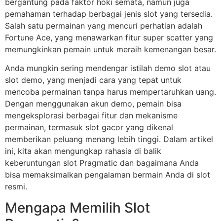
bergantung pada faktor hoki semata, namun juga
pemahaman terhadap berbagai jenis slot yang tersedia.
Salah satu permainan yang mencuri perhatian adalah
Fortune Ace, yang menawarkan fitur super scatter yang
memungkinkan pemain untuk meraih kemenangan besar.
Anda mungkin sering mendengar istilah demo slot atau
slot demo, yang menjadi cara yang tepat untuk
mencoba permainan tanpa harus mempertaruhkan uang.
Dengan menggunakan akun demo, pemain bisa
mengeksplorasi berbagai fitur dan mekanisme
permainan, termasuk slot gacor yang dikenal
memberikan peluang menang lebih tinggi. Dalam artikel
ini, kita akan mengungkap rahasia di balik
keberuntungan slot Pragmatic dan bagaimana Anda
bisa memaksimalkan pengalaman bermain Anda di slot
resmi.
Mengapa Memilih Slot