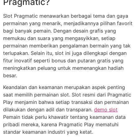
Pragmatic?
Slot Pragmatic menawarkan berbagai tema dan gaya
permainan yang menarik, menjadikannya pilihan favorit
bagi banyak pemain. Dengan desain grafis yang
memukau dan suara yang mengasyikkan, setiap
permainan memberikan pengalaman bermain yang tak
terlupakan. Selain itu, slot ini juga dilengkapi dengan
fitur inovatif seperti bonus dan putaran gratis yang
meningkatkan peluang untuk memenangkan hadiah
besar.
Keandalan dan keamanan merupakan aspek penting
saat memilih permainan slot. Slot resmi dari Pragmatic
Play menjamin bahwa setiap transaksi dan permainan
dilakukan dengan adil dan transparan.
demo slot
Pemain tidak perlu khawatir tentang keamanan data
pribadi mereka, karena Pragmatic Play mematuhi
standar keamanan industri yang ketat.