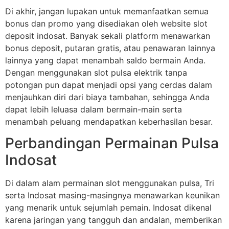
Di akhir, jangan lupakan untuk memanfaatkan semua
bonus dan promo yang disediakan oleh website slot
deposit indosat. Banyak sekali platform menawarkan
bonus deposit, putaran gratis, atau penawaran lainnya
lainnya yang dapat menambah saldo bermain Anda.
Dengan menggunakan slot pulsa elektrik tanpa
potongan pun dapat menjadi opsi yang cerdas dalam
menjauhkan diri dari biaya tambahan, sehingga Anda
dapat lebih leluasa dalam bermain-main serta
menambah peluang mendapatkan keberhasilan besar.
Perbandingan Permainan Pulsa
Indosat
Di dalam alam permainan slot menggunakan pulsa, Tri
serta Indosat masing-masingnya menawarkan keunikan
yang menarik untuk sejumlah pemain. Indosat dikenal
karena jaringan yang tangguh dan andalan, memberikan