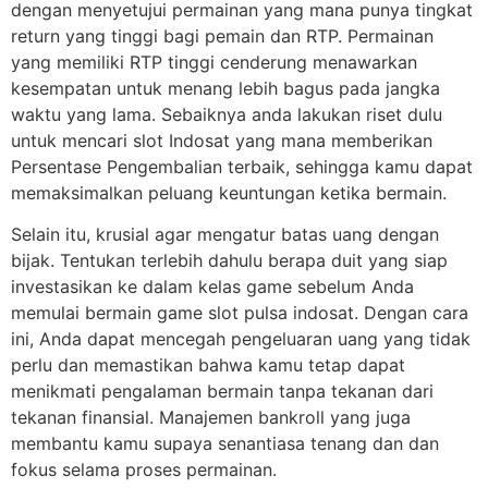
dengan menyetujui permainan yang mana punya tingkat
return yang tinggi bagi pemain dan RTP. Permainan
yang memiliki RTP tinggi cenderung menawarkan
kesempatan untuk menang lebih bagus pada jangka
waktu yang lama. Sebaiknya anda lakukan riset dulu
untuk mencari slot Indosat yang mana memberikan
Persentase Pengembalian terbaik, sehingga kamu dapat
memaksimalkan peluang keuntungan ketika bermain.
Selain itu, krusial agar mengatur batas uang dengan
bijak. Tentukan terlebih dahulu berapa duit yang siap
investasikan ke dalam kelas game sebelum Anda
memulai bermain game slot pulsa indosat. Dengan cara
ini, Anda dapat mencegah pengeluaran uang yang tidak
perlu dan memastikan bahwa kamu tetap dapat
menikmati pengalaman bermain tanpa tekanan dari
tekanan finansial. Manajemen bankroll yang juga
membantu kamu supaya senantiasa tenang dan dan
fokus selama proses permainan.