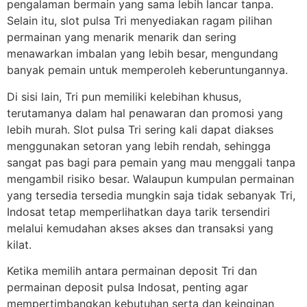
pengalaman bermain yang sama lebih lancar tanpa.
Selain itu, slot pulsa Tri menyediakan ragam pilihan
permainan yang menarik menarik dan sering
menawarkan imbalan yang lebih besar, mengundang
banyak pemain untuk memperoleh keberuntungannya.
Di sisi lain, Tri pun memiliki kelebihan khusus,
terutamanya dalam hal penawaran dan promosi yang
lebih murah. Slot pulsa Tri sering kali dapat diakses
menggunakan setoran yang lebih rendah, sehingga
sangat pas bagi para pemain yang mau menggali tanpa
mengambil risiko besar. Walaupun kumpulan permainan
yang tersedia tersedia mungkin saja tidak sebanyak Tri,
Indosat tetap memperlihatkan daya tarik tersendiri
melalui kemudahan akses akses dan transaksi yang
kilat.
Ketika memilih antara permainan deposit Tri dan
permainan deposit pulsa Indosat, penting agar
mempertimbangkan kebutuhan serta dan keinginan