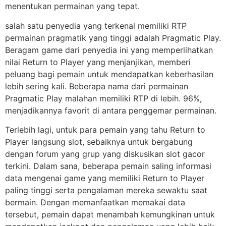
menentukan permainan yang tepat.
salah satu penyedia yang terkenal memiliki RTP
permainan pragmatik yang tinggi adalah Pragmatic Play.
Beragam game dari penyedia ini yang memperlihatkan
nilai Return to Player yang menjanjikan, memberi
peluang bagi pemain untuk mendapatkan keberhasilan
lebih sering kali. Beberapa nama dari permainan
Pragmatic Play malahan memiliki RTP di lebih. 96%,
menjadikannya favorit di antara penggemar permainan.
Terlebih lagi, untuk para pemain yang tahu Return to
Player langsung slot, sebaiknya untuk bergabung
dengan forum yang grup yang diskusikan slot gacor
terkini. Dalam sana, beberapa pemain saling informasi
data mengenai game yang memiliki Return to Player
paling tinggi serta pengalaman mereka sewaktu saat
bermain. Dengan memanfaatkan memakai data
tersebut, pemain dapat menambah kemungkinan untuk