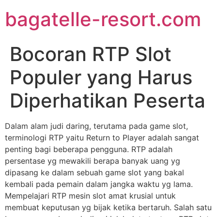
Skip
bagatelle-resort.com
to
content
Bocoran RTP Slot
Populer yang Harus
Diperhatikan Peserta
Dalam alam judi daring, terutama pada game slot,
terminologi RTP yaitu Return to Player adalah sangat
penting bagi beberapa pengguna. RTP adalah
persentase yg mewakili berapa banyak uang yg
dipasang ke dalam sebuah game slot yang bakal
kembali pada pemain dalam jangka waktu yg lama.
Mempelajari RTP mesin slot amat krusial untuk
membuat keputusan yg bijak ketika bertaruh. Salah satu