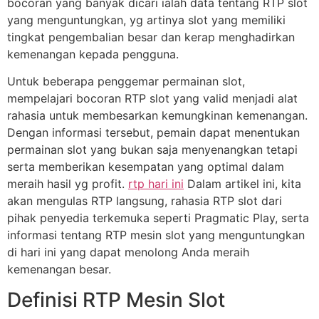
bocoran yang banyak dicari ialah data tentang RTP slot
yang menguntungkan, yg artinya slot yang memiliki
tingkat pengembalian besar dan kerap menghadirkan
kemenangan kepada pengguna.
Untuk beberapa penggemar permainan slot,
mempelajari bocoran RTP slot yang valid menjadi alat
rahasia untuk membesarkan kemungkinan kemenangan.
Dengan informasi tersebut, pemain dapat menentukan
permainan slot yang bukan saja menyenangkan tetapi
serta memberikan kesempatan yang optimal dalam
meraih hasil yg profit.
rtp hari ini
Dalam artikel ini, kita
akan mengulas RTP langsung, rahasia RTP slot dari
pihak penyedia terkemuka seperti Pragmatic Play, serta
informasi tentang RTP mesin slot yang menguntungkan
di hari ini yang dapat menolong Anda meraih
kemenangan besar.
Definisi RTP Mesin Slot