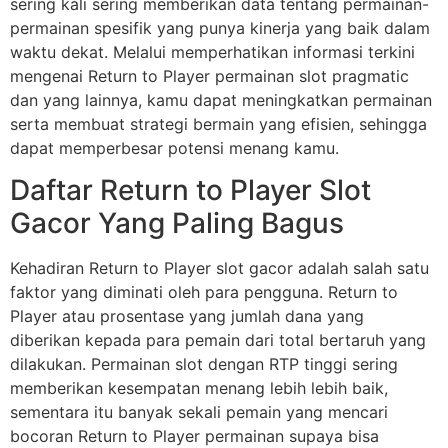
sering kali sering memberikan data tentang permainan-
permainan spesifik yang punya kinerja yang baik dalam
waktu dekat. Melalui memperhatikan informasi terkini
mengenai Return to Player permainan slot pragmatic
dan yang lainnya, kamu dapat meningkatkan permainan
serta membuat strategi bermain yang efisien, sehingga
dapat memperbesar potensi menang kamu.
Daftar Return to Player Slot
Gacor Yang Paling Bagus
Kehadiran Return to Player slot gacor adalah salah satu
faktor yang diminati oleh para pengguna. Return to
Player atau prosentase yang jumlah dana yang
diberikan kepada para pemain dari total bertaruh yang
dilakukan. Permainan slot dengan RTP tinggi sering
memberikan kesempatan menang lebih lebih baik,
sementara itu banyak sekali pemain yang mencari
bocoran Return to Player permainan supaya bisa