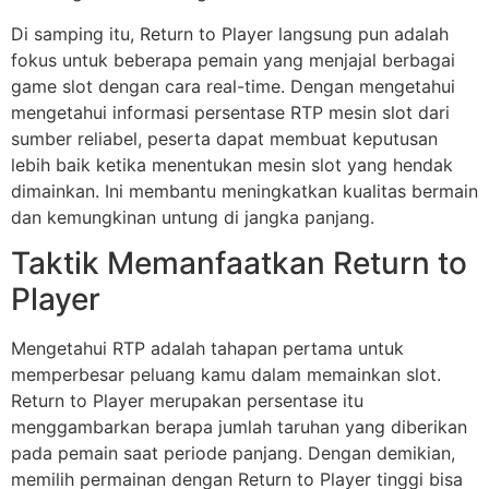
Di samping itu, Return to Player langsung pun adalah
fokus untuk beberapa pemain yang menjajal berbagai
game slot dengan cara real-time. Dengan mengetahui
mengetahui informasi persentase RTP mesin slot dari
sumber reliabel, peserta dapat membuat keputusan
lebih baik ketika menentukan mesin slot yang hendak
dimainkan. Ini membantu meningkatkan kualitas bermain
dan kemungkinan untung di jangka panjang.
Taktik Memanfaatkan Return to
Player
Mengetahui RTP adalah tahapan pertama untuk
memperbesar peluang kamu dalam memainkan slot.
Return to Player merupakan persentase itu
menggambarkan berapa jumlah taruhan yang diberikan
pada pemain saat periode panjang. Dengan demikian,
memilih permainan dengan Return to Player tinggi bisa