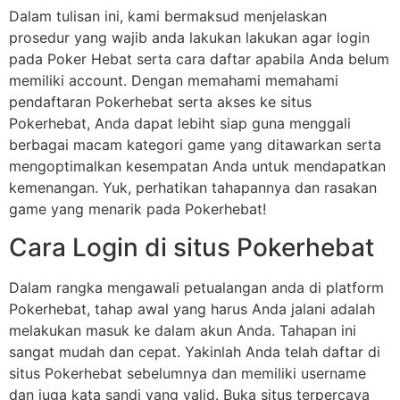
Dalam tulisan ini, kami bermaksud menjelaskan
prosedur yang wajib anda lakukan lakukan agar login
pada Poker Hebat serta cara daftar apabila Anda belum
memiliki account. Dengan memahami memahami
pendaftaran Pokerhebat serta akses ke situs
Pokerhebat, Anda dapat lebiht siap guna menggali
berbagai macam kategori game yang ditawarkan serta
mengoptimalkan kesempatan Anda untuk mendapatkan
kemenangan. Yuk, perhatikan tahapannya dan rasakan
game yang menarik pada Pokerhebat!
Cara Login di situs Pokerhebat
Dalam rangka mengawali petualangan anda di platform
Pokerhebat, tahap awal yang harus Anda jalani adalah
melakukan masuk ke dalam akun Anda. Tahapan ini
sangat mudah dan cepat. Yakinlah Anda telah daftar di
situs Pokerhebat sebelumnya dan memiliki username
dan juga kata sandi yang valid. Buka situs terpercaya