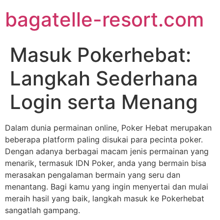
Skip
bagatelle-resort.com
to
content
Masuk Pokerhebat:
Langkah Sederhana
Login serta Menang
Dalam dunia permainan online, Poker Hebat merupakan
beberapa platform paling disukai para pecinta poker.
Dengan adanya berbagai macam jenis permainan yang
menarik, termasuk IDN Poker, anda yang bermain bisa
merasakan pengalaman bermain yang seru dan
menantang. Bagi kamu yang ingin menyertai dan mulai
meraih hasil yang baik, langkah masuk ke Pokerhebat
sangatlah gampang.