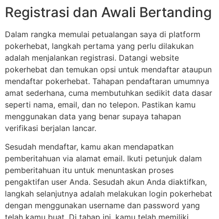
Registrasi dan Awali Bertanding
Dalam rangka memulai petualangan saya di platform
pokerhebat, langkah pertama yang perlu dilakukan
adalah menjalankan registrasi. Datangi website
pokerhebat dan temukan opsi untuk mendaftar ataupun
mendaftar pokerhebat. Tahapan pendaftaran umumnya
amat sederhana, cuma membutuhkan sedikit data dasar
seperti nama, email, dan no telepon. Pastikan kamu
menggunakan data yang benar supaya tahapan
verifikasi berjalan lancar.
Sesudah mendaftar, kamu akan mendapatkan
pemberitahuan via alamat email. Ikuti petunjuk dalam
pemberitahuan itu untuk menuntaskan proses
pengaktifan user Anda. Sesudah akun Anda diaktifkan,
langkah selanjutnya adalah melakukan login pokerhebat
dengan menggunakan username dan password yang
telah kamu buat. Di tahap ini, kamu telah memiliki