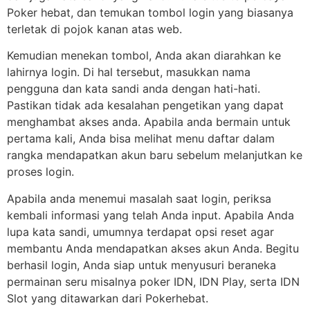
Poker hebat, dan temukan tombol login yang biasanya
terletak di pojok kanan atas web.
Kemudian menekan tombol, Anda akan diarahkan ke
lahirnya login. Di hal tersebut, masukkan nama
pengguna dan kata sandi anda dengan hati-hati.
Pastikan tidak ada kesalahan pengetikan yang dapat
menghambat akses anda. Apabila anda bermain untuk
pertama kali, Anda bisa melihat menu daftar dalam
rangka mendapatkan akun baru sebelum melanjutkan ke
proses login.
Apabila anda menemui masalah saat login, periksa
kembali informasi yang telah Anda input. Apabila Anda
lupa kata sandi, umumnya terdapat opsi reset agar
membantu Anda mendapatkan akses akun Anda. Begitu
berhasil login, Anda siap untuk menyusuri beraneka
permainan seru misalnya poker IDN, IDN Play, serta IDN
Slot yang ditawarkan dari Pokerhebat.