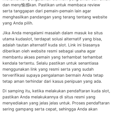
dan meny愉感kan. Pastikan untuk membaca review
serta tanggapan dari pemain-pemain lain agar
menghasilkan pandangan yang terang tentang website
yang Anda pilih.
Jika Anda mengalami masalah dalam masuk ke situs
utama kudaslot, terdapat solusi alternatif yang bisa,
adalah tautan alternatif kuda slot. Link ini biasanya
diberikan oleh website resmi sebagai usaha agar
membantu akses pemain yang terhambat terhambat
kendala tertentu. Selalu pastikan untuk senantiasa
menggunakan link yang resmi serta yang sudah
terverifikasi supaya pengalaman bermain Anda tetap
tetap aman terhindar dari kasus penipuan yang ada.
Di samping itu, ketika melakukan pendaftaran kuda slot,
pastikan Anda melakukannya di situs resmi yang
menyediakan yang jelas jelas untuk. Proses pendaftaran
sering gampang serta cepat, sehingga Anda akan