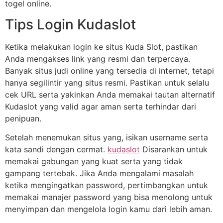
togel online.
Tips Login Kudaslot
Ketika melakukan login ke situs Kuda Slot, pastikan
Anda mengakses link yang resmi dan terpercaya.
Banyak situs judi online yang tersedia di internet, tetapi
hanya segilintir yang situs resmi. Pastikan untuk selalu
cek URL serta yakinkan Anda memakai tautan alternatif
Kudaslot yang valid agar aman serta terhindar dari
penipuan.
Setelah menemukan situs yang, isikan username serta
kata sandi dengan cermat.
kudaslot
Disarankan untuk
memakai gabungan yang kuat serta yang tidak
gampang tertebak. Jika Anda mengalami masalah
ketika mengingatkan password, pertimbangkan untuk
memakai manajer password yang bisa menolong untuk
menyimpan dan mengelola login kamu dari lebih aman.