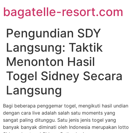
Skip
bagatelle-resort.com
to
content
Pengundian SDY
Langsung: Taktik
Menonton Hasil
Togel Sidney Secara
Langsung
Bagi beberapa penggemar togel, mengikuti hasil undian
dengan cara live adalah salah satu moments yang
sangat paling ditunggu. Satu jenis jenis togel yang
banyak banyak diminati oleh Indonesia merupakan lotto