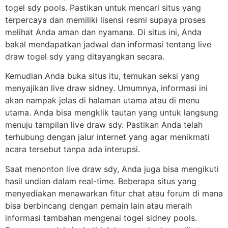
togel sdy pools. Pastikan untuk mencari situs yang
terpercaya dan memiliki lisensi resmi supaya proses
melihat Anda aman dan nyamana. Di situs ini, Anda
bakal mendapatkan jadwal dan informasi tentang live
draw togel sdy yang ditayangkan secara.
Kemudian Anda buka situs itu, temukan seksi yang
menyajikan live draw sidney. Umumnya, informasi ini
akan nampak jelas di halaman utama atau di menu
utama. Anda bisa mengklik tautan yang untuk langsung
menuju tampilan live draw sdy. Pastikan Anda telah
terhubung dengan jalur internet yang agar menikmati
acara tersebut tanpa ada interupsi.
Saat menonton live draw sdy, Anda juga bisa mengikuti
hasil undian dalam real-time. Beberapa situs yang
menyediakan menawarkan fitur chat atau forum di mana
bisa berbincang dengan pemain lain atau meraih
informasi tambahan mengenai togel sidney pools.