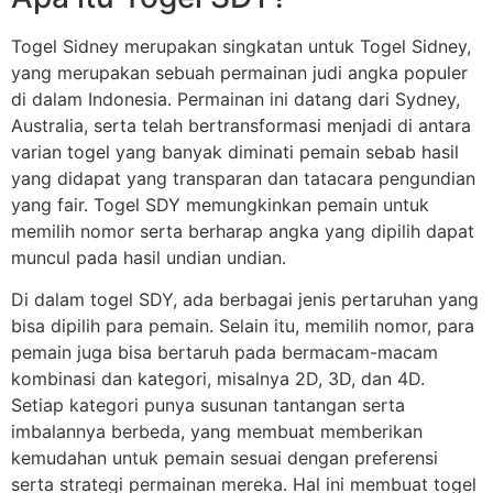
Togel Sidney merupakan singkatan untuk Togel Sidney,
yang merupakan sebuah permainan judi angka populer
di dalam Indonesia. Permainan ini datang dari Sydney,
Australia, serta telah bertransformasi menjadi di antara
varian togel yang banyak diminati pemain sebab hasil
yang didapat yang transparan dan tatacara pengundian
yang fair. Togel SDY memungkinkan pemain untuk
memilih nomor serta berharap angka yang dipilih dapat
muncul pada hasil undian undian.
Di dalam togel SDY, ada berbagai jenis pertaruhan yang
bisa dipilih para pemain. Selain itu, memilih nomor, para
pemain juga bisa bertaruh pada bermacam-macam
kombinasi dan kategori, misalnya 2D, 3D, dan 4D.
Setiap kategori punya susunan tantangan serta
imbalannya berbeda, yang membuat memberikan
kemudahan untuk pemain sesuai dengan preferensi
serta strategi permainan mereka. Hal ini membuat togel