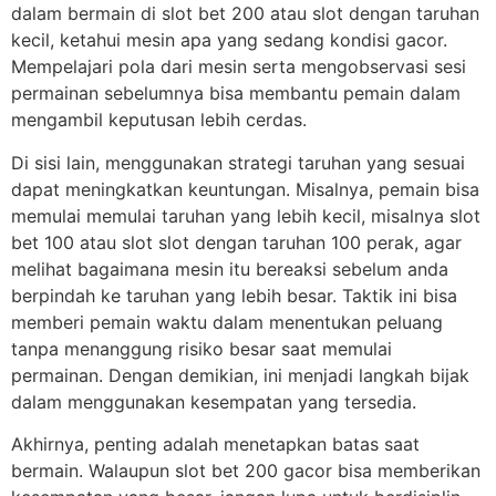
dalam bermain di slot bet 200 atau slot dengan taruhan
kecil, ketahui mesin apa yang sedang kondisi gacor.
Mempelajari pola dari mesin serta mengobservasi sesi
permainan sebelumnya bisa membantu pemain dalam
mengambil keputusan lebih cerdas.
Di sisi lain, menggunakan strategi taruhan yang sesuai
dapat meningkatkan keuntungan. Misalnya, pemain bisa
memulai memulai taruhan yang lebih kecil, misalnya slot
bet 100 atau slot slot dengan taruhan 100 perak, agar
melihat bagaimana mesin itu bereaksi sebelum anda
berpindah ke taruhan yang lebih besar. Taktik ini bisa
memberi pemain waktu dalam menentukan peluang
tanpa menanggung risiko besar saat memulai
permainan. Dengan demikian, ini menjadi langkah bijak
dalam menggunakan kesempatan yang tersedia.
Akhirnya, penting adalah menetapkan batas saat
bermain. Walaupun slot bet 200 gacor bisa memberikan