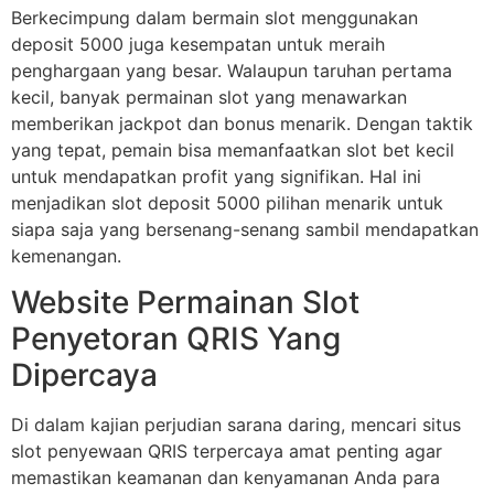
Berkecimpung dalam bermain slot menggunakan
deposit 5000 juga kesempatan untuk meraih
penghargaan yang besar. Walaupun taruhan pertama
kecil, banyak permainan slot yang menawarkan
memberikan jackpot dan bonus menarik. Dengan taktik
yang tepat, pemain bisa memanfaatkan slot bet kecil
untuk mendapatkan profit yang signifikan. Hal ini
menjadikan slot deposit 5000 pilihan menarik untuk
siapa saja yang bersenang-senang sambil mendapatkan
kemenangan.
Website Permainan Slot
Penyetoran QRIS Yang
Dipercaya
Di dalam kajian perjudian sarana daring, mencari situs
slot penyewaan QRIS terpercaya amat penting agar
memastikan keamanan dan kenyamanan Anda para