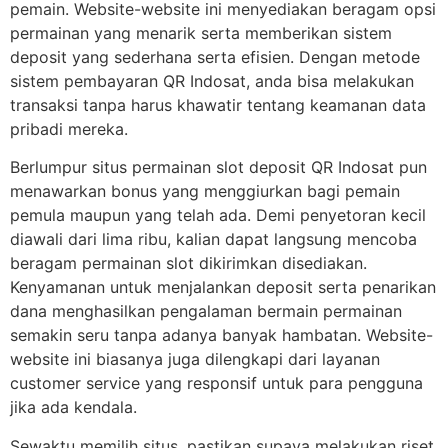
pemain. Website-website ini menyediakan beragam opsi
permainan yang menarik serta memberikan sistem
deposit yang sederhana serta efisien. Dengan metode
sistem pembayaran QR Indosat, anda bisa melakukan
transaksi tanpa harus khawatir tentang keamanan data
pribadi mereka.
Berlumpur situs permainan slot deposit QR Indosat pun
menawarkan bonus yang menggiurkan bagi pemain
pemula maupun yang telah ada. Demi penyetoran kecil
diawali dari lima ribu, kalian dapat langsung mencoba
beragam permainan slot dikirimkan disediakan.
Kenyamanan untuk menjalankan deposit serta penarikan
dana menghasilkan pengalaman bermain permainan
semakin seru tanpa adanya banyak hambatan. Website-
website ini biasanya juga dilengkapi dari layanan
customer service yang responsif untuk para pengguna
jika ada kendala.
Sewaktu memilih situs, pastikan supaya melakukan riset